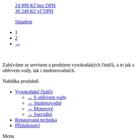
24 999
Kč
bez DPH
30 249
Kč
vč DPH
Skladem
1
2
→
Zabýváme se servisem a prodejem vysokotlakých čističů, a to jak s
ohřevem vody, tak i studenovodních.
Nabídka produktů
Vysokotlaké čističe
→ S ohřevem vody
→ Studenovodní
→ Motorové
→ Speciální
Repasovaná technika
Příslušenství
Menu