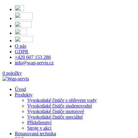
O nás
GDPR
+420 607 153 286
info@wap-servis.cz
0 položky
Úvod
Produkty
Vysokotlaké čističe s ohřevem vody
Vysokotlaké čističe studenovodní
Vysokotlaké čističe motorové
Vysokotlaké čističe speciální
Příslušenství
Stroje v akci
Repasovaná technika