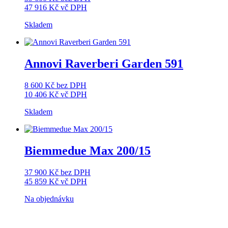
47 916
Kč
vč DPH
Skladem
Annovi Raverberi Garden 591
8 600
Kč
bez DPH
10 406
Kč
vč DPH
Skladem
Biemmedue Max 200/15
37 900
Kč
bez DPH
45 859
Kč
vč DPH
Na objednávku