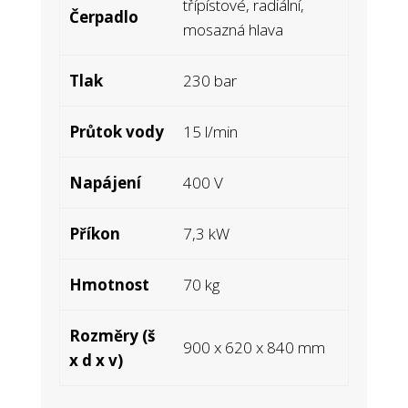
třípístové, radiální,
Čerpadlo
mosazná hlava
Tlak
230 bar
Průtok vody
15 l/min
Napájení
400 V
Příkon
7,3 kW
Hmotnost
70 kg
Rozměry (š
900 x 620 x 840 mm
x d x v)