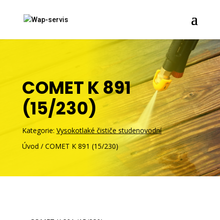
COMET K 891
(15/230)
Kategorie:
Vysokotlaké čističe studenovodní
Úvod
/
COMET K 891 (15/230)