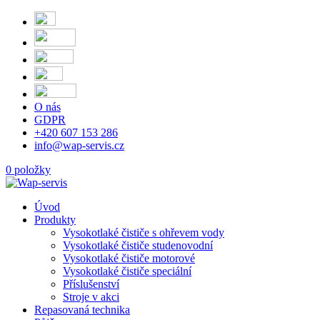
O nás
GDPR
+420 607 153 286
info@wap-servis.cz
0 položky
Úvod
Produkty
Vysokotlaké čističe s ohřevem vody
Vysokotlaké čističe studenovodní
Vysokotlaké čističe motorové
Vysokotlaké čističe speciální
Příslušenství
Stroje v akci
Repasovaná technika