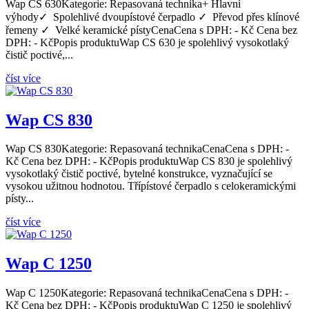
Wap CS 630Kategorie: Repasovaná technika+ Hlavní
výhody✓ Spolehlivé dvoupístové čerpadlo ✓ Převod přes klínové
řemeny ✓ Velké keramické pístyCenaCena s DPH: - Kč Cena bez
DPH: - KčPopis produktuWap CS 630 je spolehlivý vysokotlaký
čistič poctivé,...
číst více
Wap CS 830
Wap CS 830Kategorie: Repasovaná technikaCenaCena s DPH: -
Kč Cena bez DPH: - KčPopis produktuWap CS 830 je spolehlivý
vysokotlaký čistič poctivé, bytelné konstrukce, vyznačující se
vysokou užitnou hodnotou. Třípístové čerpadlo s celokeramickými
písty...
číst více
Wap C 1250
Wap C 1250Kategorie: Repasovaná technikaCenaCena s DPH: -
Kč Cena bez DPH: - KčPopis produktuWap C 1250 je spolehlivý