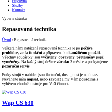
Půjčovna
Služby
Kontakt
Vyberte stránku
Repasovaná technika
Úvod
/
Repasovaná technika
Veškerá námi nabízená repasovaná technika je po
pečlivé
prohlídce
, zcela
funkční
a připravena k
okamžitému použití
.
Všechny součástky jsou
vyčištěny
,
opraveny
,
přetěsněny
popř.
vyměněny
. Na každý stroj držíme
záruku
3 měsíce a poskytujeme
pozáruční servis
.
Fotky strojů v nabídce jsou ilustrační, dostupnost je na dotaz.
Neváhejte nám
napsat
, nebo
zavolat
a my Vám
poradíme
s
výběrem vhodného stroje pro Vaši činnost.
Wap CS 630