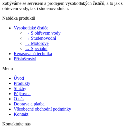
Zabýváme se servisem a prodejem vysokotlakých čističů, a to jak s
ohřevem vody, tak i studenovodních.
Nabídka produktů
Vysokotlaké čističe
→ S ohřevem vody
→ Studenovodní
→ Motorové
→ Speciální
Repasovaná technika
Příslušenství
Menu
Úvod
Produkty
Služby
Půjčovna
O nás
Doprava a platba
Všeobecné obchodní podmínky
Kontakt
Kontaktujte nás