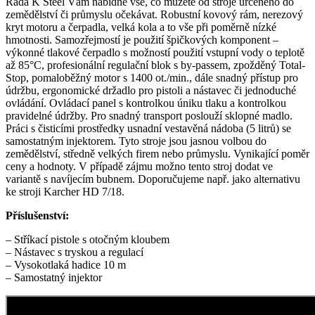
Řada K Steel Vám nabídne vše, co můžete od stroje určeného do
zemědělství či průmyslu očekávat. Robustní kovový rám, nerezový
kryt motoru a čerpadla, velká kola a to vše při poměrně nízké
hmotnosti. Samozřejmostí je použití špičkových komponent –
výkonné tlakové čerpadlo s možností použití vstupní vody o teplotě
až 85°C, profesionální regulační blok s by-passem, zpožděný Total-
Stop, pomaloběžný motor s 1400 ot./min., dále snadný přístup pro
údržbu, ergonomické držadlo pro pistoli a nástavec či jednoduché
ovládání. Ovládací panel s kontrolkou úniku tlaku a kontrolkou
pravidelné údržby. Pro snadný transport poslouží sklopné madlo.
Práci s čisticími prostředky usnadní vestavěná nádoba (5 litrů) se
samostatným injektorem. Tyto stroje jsou jasnou volbou do
zemědělství, středně velkých firem nebo průmyslu. Vynikající poměr
ceny a hodnoty. V případě zájmu možno tento stroj dodat ve
variantě s navíjecím bubnem. Doporučujeme např. jako alternativu
ke stroji Karcher HD 7/18.
Příslušenství:
– Stříkací pistole s otočným kloubem
– Nástavec s tryskou a regulací
– Vysokotlaká hadice 10 m
– Samostatný injektor