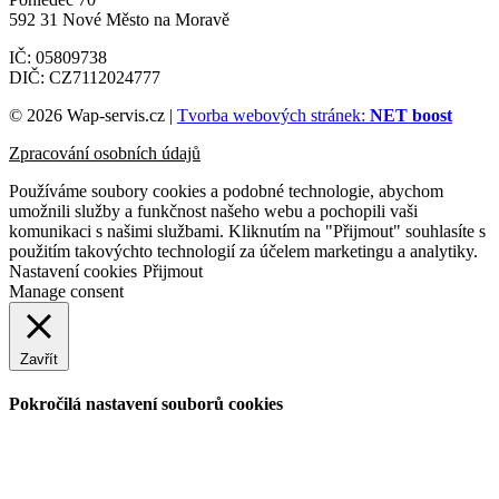
592 31 Nové Město na Moravě
IČ: 05809738
DIČ: CZ7112024777
© 2026 Wap-servis.cz |
Tvorba webových stránek:
NET boost
Zpracování osobních údajů
Používáme soubory cookies a podobné technologie, abychom
umožnili služby a funkčnost našeho webu a pochopili vaši
komunikaci s našimi službami. Kliknutím na "Přijmout" souhlasíte s
použitím takovýchto technologií za účelem marketingu a analytiky.
Nastavení cookies
Přijmout
Manage consent
Zavřít
Pokročilá nastavení souborů cookies
Nezbytné soubory cookies
Nezbytné soubory cookies
Vždy povoleno