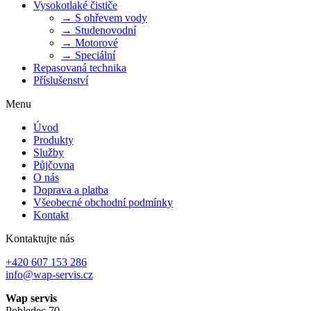
Vysokotlaké čističe
→ S ohřevem vody
→ Studenovodní
→ Motorové
→ Speciální
Repasovaná technika
Příslušenství
Menu
Úvod
Produkty
Služby
Půjčovna
O nás
Doprava a platba
Všeobecné obchodní podmínky
Kontakt
Kontaktujte nás
+420 607 153 286
info@wap-servis.cz
Wap servis
Pohledec 70