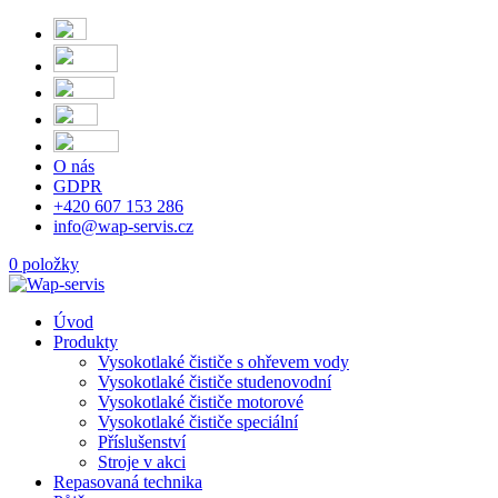
O nás
GDPR
+420 607 153 286
info@wap-servis.cz
0 položky
Úvod
Produkty
Vysokotlaké čističe s ohřevem vody
Vysokotlaké čističe studenovodní
Vysokotlaké čističe motorové
Vysokotlaké čističe speciální
Příslušenství
Stroje v akci
Repasovaná technika