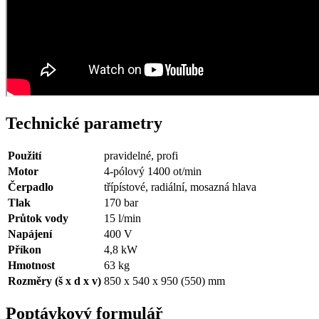
Technické parametry
Použití
pravidelné, profi
Motor
4-pólový 1400 ot/min
Čerpadlo
třípístové, radiální, mosazná hlava
Tlak
170 bar
Průtok vody
15 l/min
Napájení
400 V
Příkon
4,8 kW
Hmotnost
63 kg
Rozměry (š x d x v)
850 x 540 x 950 (550) mm
Poptávkový formulář