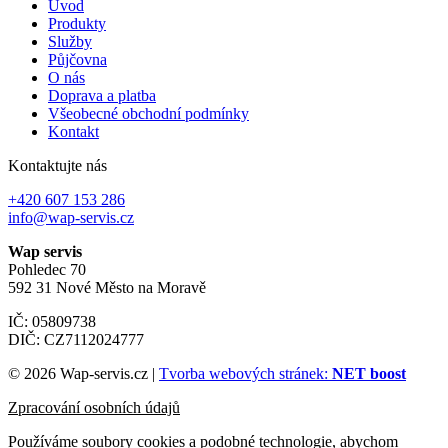
Úvod
Produkty
Služby
Půjčovna
O nás
Doprava a platba
Všeobecné obchodní podmínky
Kontakt
Kontaktujte nás
+420 607 153 286
info@wap-servis.cz
Wap servis
Pohledec 70
592 31 Nové Město na Moravě
IČ: 05809738
DIČ: CZ7112024777
© 2026 Wap-servis.cz |
Tvorba webových stránek:
NET boost
Zpracování osobních údajů
Používáme soubory cookies a podobné technologie, abychom