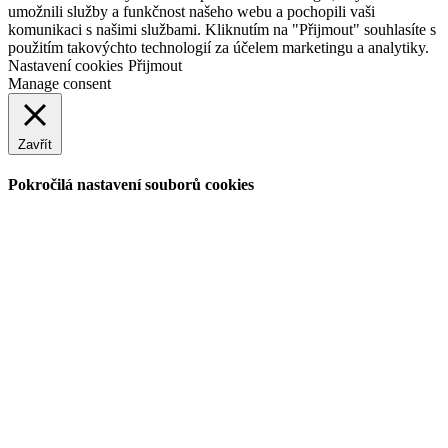
umožnili služby a funkčnost našeho webu a pochopili vaši
komunikaci s našimi službami. Kliknutím na "Přijmout" souhlasíte s
použitím takovýchto technologií za účelem marketingu a analytiky.
Nastavení cookies
Přijmout
Manage consent
Zavřít
Pokročilá nastavení souborů cookies
Nezbytné soubory cookies
Nezbytné soubory cookies
Vždy povoleno
Tyto soubory cookies umožňují základní funkce, jako je
zabezpečení, ověření identity a správa sítě. Tyto cookies nelze
zakázat.
Povolit funkční cookies
Povolit funkční cookies
Tyto soubory cookies sbírají data, jejichž účelem je si pamatovat
volby uživatelů, abychom mohli poskytnout lepší a více
personalizovanou zkušenost.
Povolit analytické cookies
Povolit analytické cookies