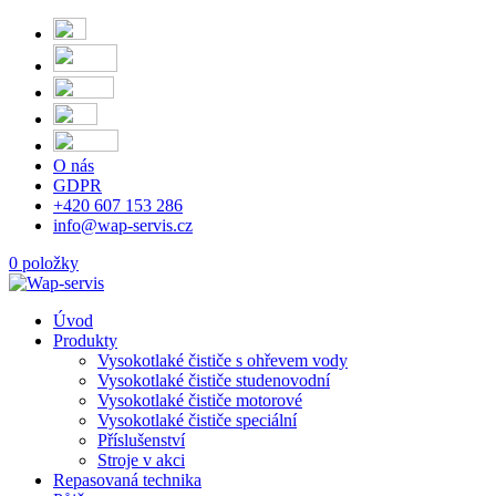
O nás
GDPR
+420 607 153 286
info@wap-servis.cz
0 položky
Úvod
Produkty
Vysokotlaké čističe s ohřevem vody
Vysokotlaké čističe studenovodní
Vysokotlaké čističe motorové
Vysokotlaké čističe speciální
Příslušenství
Stroje v akci
Repasovaná technika