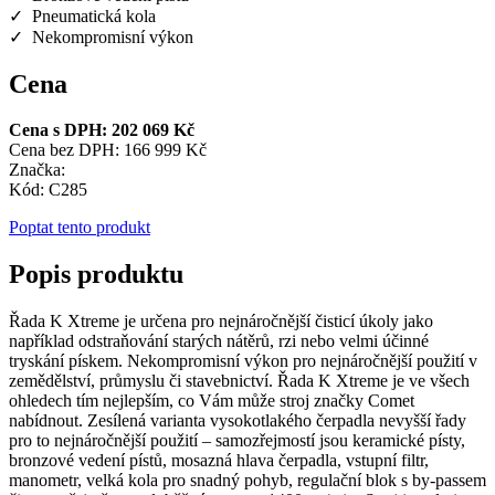
✓ Pneumatická kola
✓ Nekompromisní výkon
Cena
Cena s DPH: 202 069 Kč
Cena bez DPH: 166 999 Kč
Značka:
Kód: C285
Poptat tento produkt
Popis produktu
Řada K Xtreme je určena pro nejnáročnější čisticí úkoly jako
například odstraňování starých nátěrů, rzi nebo velmi účinné
tryskání pískem. Nekompromisní výkon pro nejnáročnější použití v
zemědělství, průmyslu či stavebnictví. Řada K Xtreme je ve všech
ohledech tím nejlepším, co Vám může stroj značky Comet
nabídnout. Zesílená varianta vysokotlakého čerpadla nevyšší řady
pro to nejnáročnější použití – samozřejmostí jsou keramické písty,
bronzové vedení pístů, mosazná hlava čerpadla, vstupní filtr,
manometr, velká kola pro snadný pohyb, regulační blok s by-passem