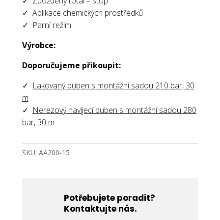
✓ Zpožděný total – stop
✓ Aplikace chemických prostředků
✓ Parní režim
Výrobce:
Doporučujeme přikoupit:
✓
Lakovaný buben s montážní sadou 210 bar, 30
m
✓
Nerezový navíjecí buben s montážní sadou 280
bar, 30 m
SKU:
AA200-15
Potřebujete poradit?
Kontaktujte nás.