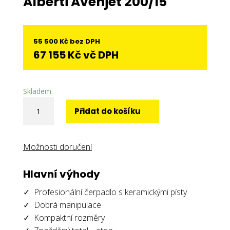
Alberti Avenjet 200/15
55 500
Kč
bez DPH
67 155
Kč
vč DPH
Skladem
Alberti
Přidat do košíku
Avenjet
200/15
množství
Možnosti doručení
Hlavní výhody
✓ Profesionální čerpadlo s keramickými písty
✓ Dobrá manipulace
✓ Kompaktní rozměry