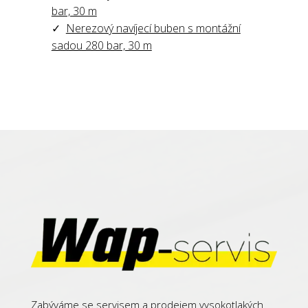
bar, 30 m
✓
Nerezový navíjecí buben s montážní
sadou 280 bar, 30 m
Zabýváme se servisem a prodejem vysokotlakých