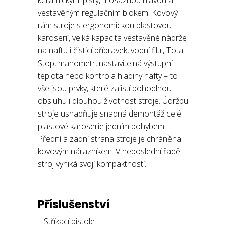
keramickými písty, mosaznou hlavou a
vestavěným regulačním blokem. Kovový
rám stroje s ergonomickou plastovou
karoserií, velká kapacita vestavěné nádrže
na naftu i čisticí přípravek, vodní filtr, Total-
Stop, manometr, nastavitelná výstupní
teplota nebo kontrola hladiny nafty – to
vše jsou prvky, které zajistí pohodlnou
obsluhu i dlouhou životnost stroje. Údržbu
stroje usnadňuje snadná demontáž celé
plastové karoserie jedním pohybem.
Přední a zadní strana stroje je chráněna
kovovým nárazníkem. V neposlední řadě
stroj vyniká svojí kompaktností.
Příslušenství
– Stříkací pistole