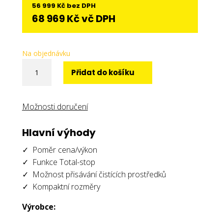
56 999
Kč
bez DPH
68 969
Kč
vč DPH
Na objednávku
Comet
Přidat do košíku
KP
Classic
3.10
Možnosti doručení
množství
Hlavní výhody
✓ Poměr cena/výkon
✓ Funkce Total-stop
✓ Možnost přisávání čistících prostředků
✓ Kompaktní rozměry
Výrobce: